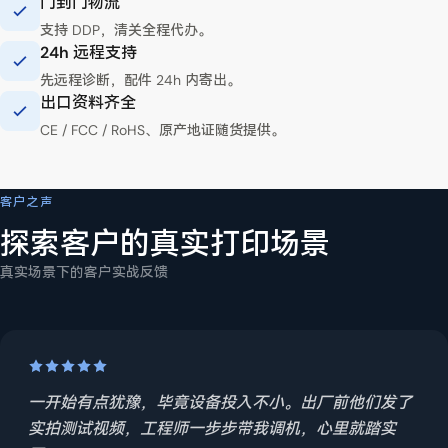
门到门物流
支持 DDP，清关全程代办。
24h 远程支持
先远程诊断，配件 24h 内寄出。
出口资料齐全
CE / FCC / RoHS、原产地证随货提供。
YOWILL 全球物流
提供目的港、打印材料与月用量，可获取交期、运费与所需出口资料清单。
客户之声
探索客户的真实打印场景
真实场景下的客户实战反馈
一开始有点犹豫，毕竟设备投入不小。出厂前他们发了
实拍测试视频，工程师一步步带我调机，心里就踏实