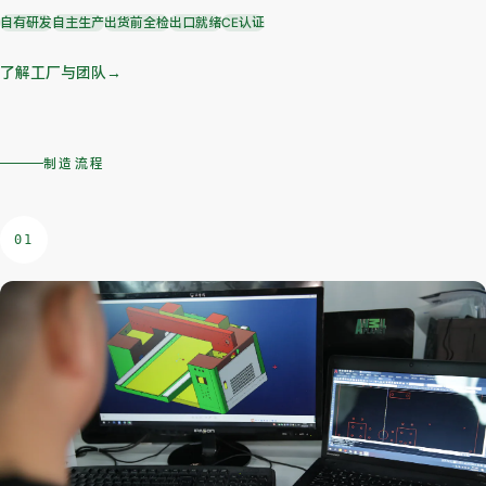
自有研发
自主生产
出货前全检
出口就绪
CE认证
了解工厂与团队
→
制造流程
01