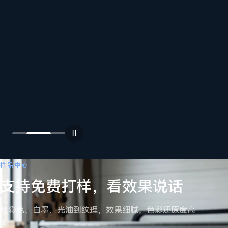
在
料、
尺寸
与产
操作
量，
员上
先打
手、
样再
设备
选型
保
养、
按
故障
需
排
→
选
Ⅱ
查，
机
全程
详细
跟
样品中心
咨询
进。
支持免费打样，看效果说话
11+
CE
11+
CE
查
UV
设
从彩色、白墨、光油到纹理，效果细腻，色彩还原度高
彩
备
看
印
合
→
设
规