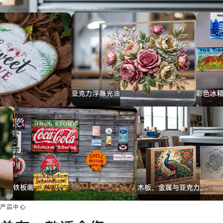
案
备
认
行
证
例
业
经
联系
验
我们
≤12h
7
≤12h
7
询
个
盘
打
回
印
复
产
品
系
列
亚克力浮雕光油
彩色冰箱贴
铁板画
木板、金属与
产品中心