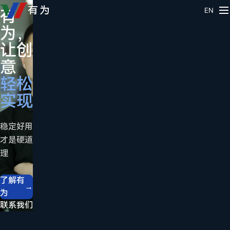
源头
有为
有
成
EN
制造
为，
交
· 始
于
让创
只
2015
意
是
总
轻松
合
有
实现
作
一
的
款
稳定好用
开
适
才是硬道
始
理
合
我
你
们
了解有
→
为
一
提供
联系我们
直
材