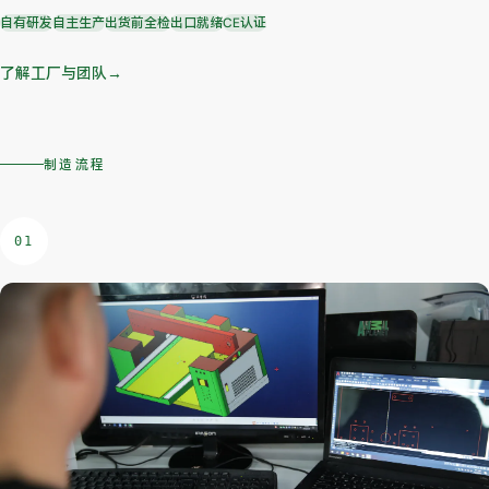
自有研发
自主生产
出货前全检
出口就绪
CE认证
了解工厂与团队
→
制造流程
01