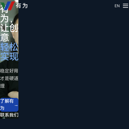
源头
有为
有
成
EN
制造
为，
交
· 始
于
让创
只
2015
意
是
总
轻松
合
有
实现
作
一
的
款
稳定好用
开
适
才是硬道
始
理
合
我
你
们
了解有
→
为
一
提供
联系我们
直
材