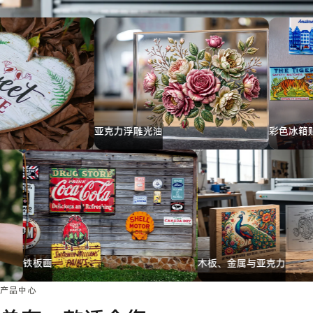
案
备
认
行
证
例
业
经
联系
验
我们
≤12h
7
≤12h
7
询
个
盘
打
回
印
复
产
品
系
列
亚克力浮雕光油
彩色冰箱贴
铁板画
木板、金属与
产品中心