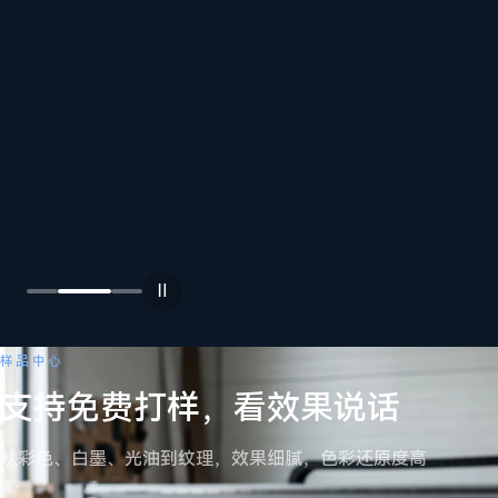
在
料、
尺寸
与产
操作
量，
员上
先打
手、
样再
设备
选型
保
养、
按
故障
需
排
→
选
Ⅱ
查，
机
全程
详细
跟
样品中心
咨询
进。
支持免费打样，看效果说话
11+
CE
11+
CE
查
UV
设
从彩色、白墨、光油到纹理，效果细腻，色彩还原度高
彩
备
看
印
合
→
设
规