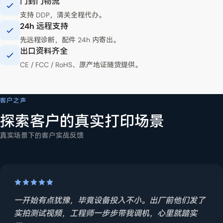
门到门物流
支持 DDP，清关全程代办。
24h 远程支持
先远程诊断，配件 24h 内寄出。
出口资料齐全
CE / FCC / RoHS、原产地证随货提供。
YOWILL 全球物流
提供目的港、打印材料与月用量，可获取交期、运费与所需出口资料清单。
客户之声
探索客户的真实打印场景
真实场景下的客户实战反馈
一开始有点犹豫，毕竟设备投入不小。出厂前他们发了
实拍测试视频，工程师一步步带我调机，心里就踏实