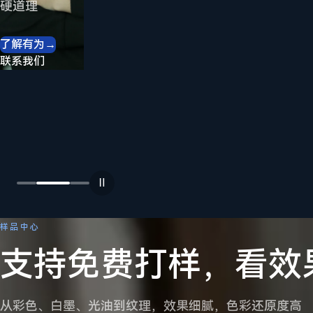
你
硬道理
开
了解有为
→
始
联系我们
提供材料、
尺寸与产
我
量，先打样
再选型
们
按需选机
→
详细咨询
一
Ⅱ
11+
CE
≤12h
7
11+
CE
≤12h
7
直
样品中心
UV
设
询
个
彩
备
盘
打
支持免费打样，看效
印
合
回
印
设
规
复
产
备
认
品
在
行
证
系
业
列
经
从彩色、白墨、光油到纹理，效果细腻，色彩还原度高
验