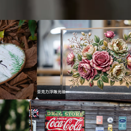
操作员
上手、
设备保
养、故
障排
查，全
程跟
进。
查看
→
力浮雕光油
彩色冰箱贴
案例
联系我
们