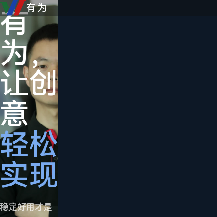
源头制造 · 始
有为
有
成
于2015
总
为，
交
有
让创
只
一
意
是
款
轻松
合
适
实现
作
合
的
稳定好用才是