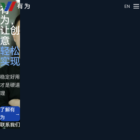
源头
有为
有
成
EN
制造
为，
交
· 始
于
让创
只
2015
意
是
总
轻松
合
有
实现
作
一
的
款
稳定好用
开
适
才是硬道
始
理
合
我
你
们
了解有
→
为
一
提供
联系我们
直
材