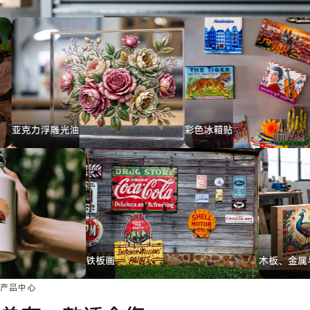
案
备
认
行
证
例
业
经
联系
验
我们
≤12h
7
≤12h
7
询
个
盘
打
回
印
复
产
品
系
列
光油
彩色冰箱贴
唱片
壶
铁板画
产品中心