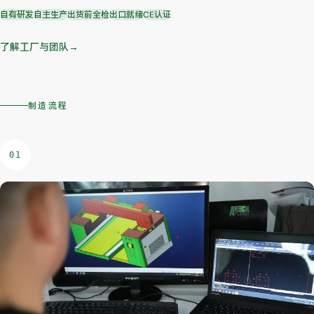
自有研发
自主生产
出货前全检
出口就绪
CE认证
了解工厂与团队
→
制造流程
01