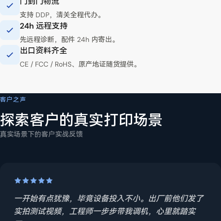
门到门物流
支持 DDP，清关全程代办。
24h 远程支持
先远程诊断，配件 24h 内寄出。
出口资料齐全
CE / FCC / RoHS、原产地证随货提供。
YOWILL 全球物流
提供目的港、打印材料与月用量，可获取交期、运费与所需出口资料清单。
客户之声
探索客户的真实打印场景
真实场景下的客户实战反馈
一开始有点犹豫，毕竟设备投入不小。出厂前他们发了
实拍测试视频，工程师一步步带我调机，心里就踏实