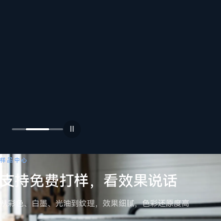
在
料、
尺寸
与产
操作
量，
员上
先打
手、
样再
设备
选型
保
养、
按
故障
需
排
→
选
Ⅱ
查，
机
全程
详细
跟
样品中心
咨询
进。
支持免费打样，看效果说话
11+
CE
11+
CE
查
UV
设
从彩色、白墨、光油到纹理，效果细腻，色彩还原度高
彩
备
看
印
合
→
设
规